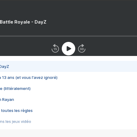
 Battle Royale - DayZ
 DayZ
 a 13 ans (et vous l'avez ignoré)
e (littéralement)
im Rayan
 toutes les règles
s les jeux vidéo
us choquant de Rockstar ? - Le scandale BULLY