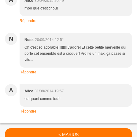
Alice
30/04/2015 20:49
rhoo que c'est chou!
Répondre
N
Ness
20/09/2014 12:51
Oh c'est so adorable!!!!!!!!! J'adore! Et cette petite merveille qui
porte cet ensemble est à croquer! Profite un max, ça passe si
vite...
Répondre
A
Alice
31/08/2014 19:57
craquant comme tout!
Répondre
< MARIUS